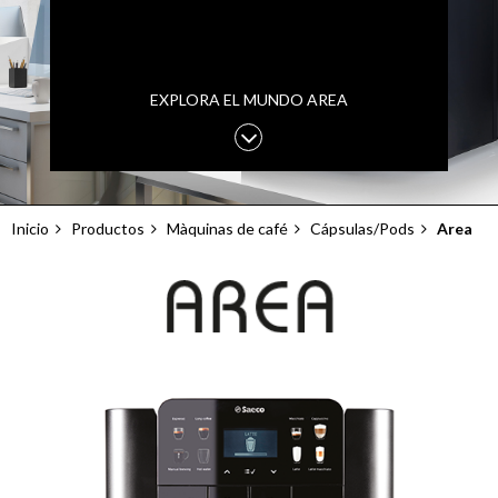
EXPLORA EL MUNDO AREA
Inicio
Productos
Màquinas de café
Cápsulas/Pods
Area
Sobrescribir
enlaces
de
ayuda
a
la