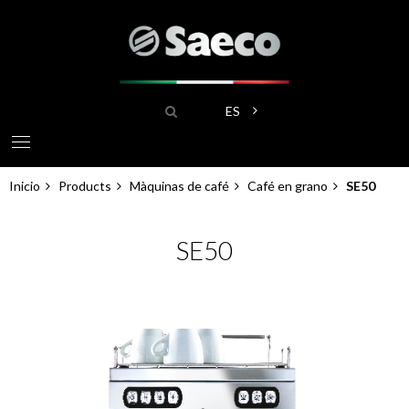
Pasar
al
contenido
principal
Buscar
Lista adicional de acciones
ES
Inicio
Products
Màquinas de café
Café en grano
SE50
Sobrescribir
enlaces
SE50
de
ayuda
a
la