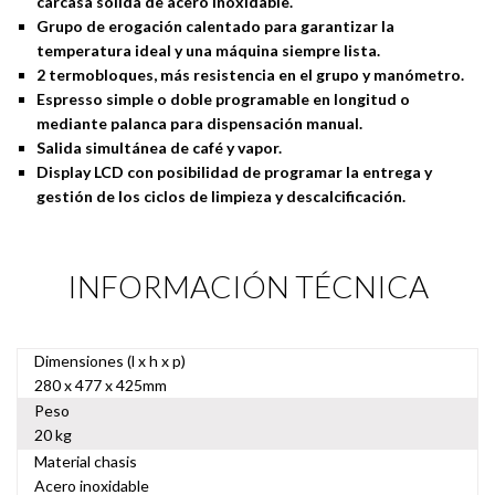
carcasa sólida de acero inoxidable.
Grupo de erogación calentado para garantizar la
temperatura ideal y una máquina siempre lista.
2 termobloques, más resistencia en el grupo y manómetro.
Espresso simple o doble programable en longitud o
mediante palanca para dispensación manual.
Salida simultánea de café y vapor.
Display LCD con posibilidad de programar la entrega y
gestión de los ciclos de limpieza y descalcificación.
INFORMACIÓN TÉCNICA
Dimensiones (l x h x p)
280 x 477 x 425mm
Peso
20 kg
Material chasis
Acero inoxidable