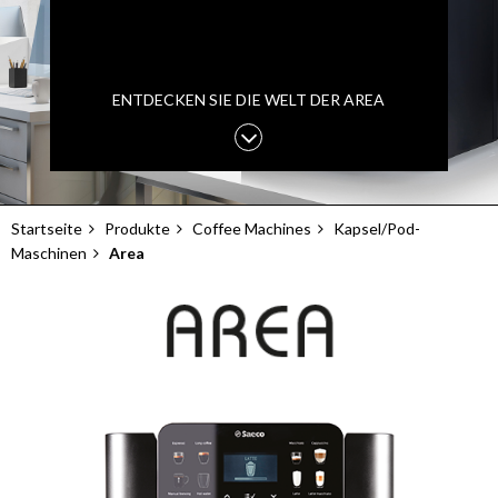
ENTDECKEN SIE DIE WELT DER AREA
Startseite
Produkte
Coffee Machines
Kapsel/Pod-
Pfadnavigation
Maschinen
Area