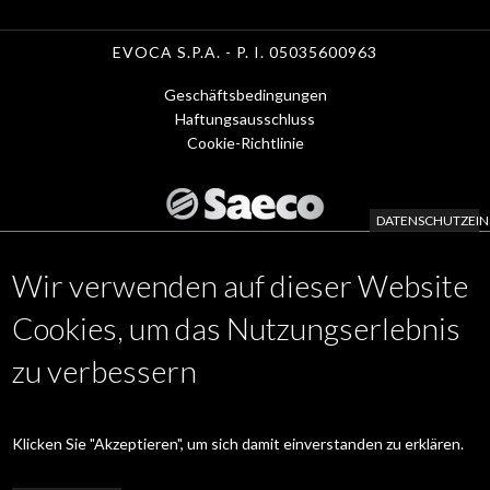
EVOCA S.P.A. - P. I. 05035600963
Geschäftsbedingungen
Menu
Haftungsausschluss
Cookie-Richtlinie
Footer
1
DATENSCHUTZEIN
-
Wir verwenden auf dieser Website
de
KAFFEE MASCHINEN
Footer
APP
Cookies, um das Nutzungserlebnis
ZUBEHÖR
Menu
zu verbessern
WARTUNGSSERVICE
www.evocagroup.com
2
de
Klicken Sie "Akzeptieren", um sich damit einverstanden zu erklären.
Linkedin
|
Instagram
|
Facebook
|
YouTube