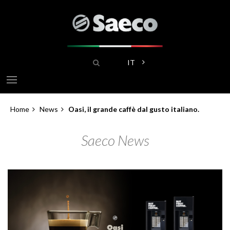
Salta
al
contenuto
principale
Search
Mostra ulteriori azioni
IT
Home
News
Oasi, il grande caffè dal gusto italiano.
Briciole
Saeco News
di
pane